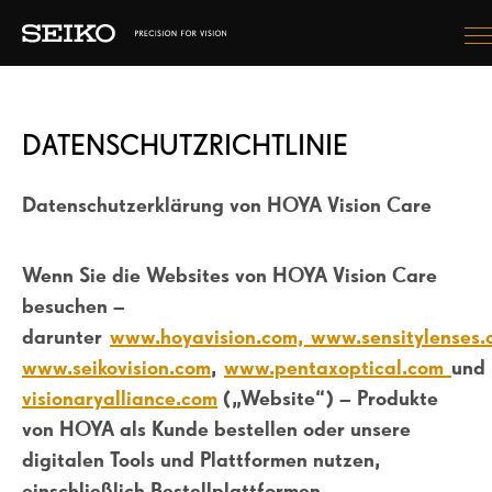
AUF MEINE AUGEN ACHTEN
DATENSCHUTZRICHTLINIE
BRILLENGLÄSER
WAS WERDE ICH ERLEBEN?
Datenschutzerklärung von HOYA Vision Care
WIE WERDE ICH AUSSEHEN?
Wenn Sie die Websites von HOYA Vision Care
besuchen –
darunter
www.hoyavision.com,
www.sensitylenses
EINEN OPTIKER FINDEN
www.seikovision.com
,
www.pentaxoptical.com
und
LAND AUSWÄHLEN
visionaryalliance.com
(„Website“) – Produkte
von HOYA als Kunde bestellen oder unsere
digitalen Tools und Plattformen nutzen,
einschließlich Bestellplattformen,