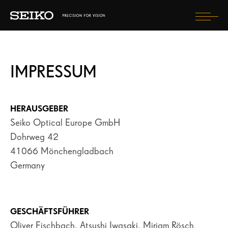
Togg
navi
AUF MEINE AUGEN ACHTEN
IMPRESSUM
BRILLENGLÄSER
WAS WERDE ICH ERLEBEN?
HERAUSGEBER
WIE WERDE ICH AUSSEHEN?
Seiko Optical Europe GmbH
Dohrweg 42
41066 Mönchengladbach
EINEN OPTIKER FINDEN
Germany
LAND AUSWÄHLEN
GESCHÄFTSFÜHRER
Oliver Fischbach, Atsushi Iwasaki, Mirjam Rösch