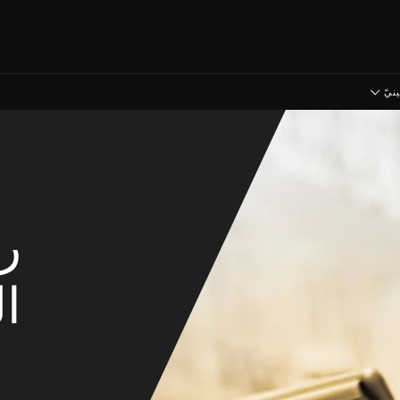
نيّ
رؤ
ا