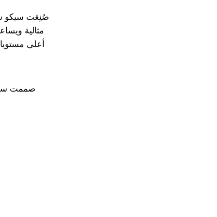
صُنِعَت سيكو 
مثالية ويساع
أعلى مستويات 
صممت سيكو
م