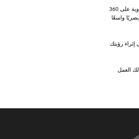
تتمتع سيكو سمارت زوم (SEIKO SmartZoom) بالاستفادة من العدسات اللا كروية على 360
ريًا واسعًا
Balance Zone) من سيكو على إثراء رؤيتك
ا يتيح لك العمل