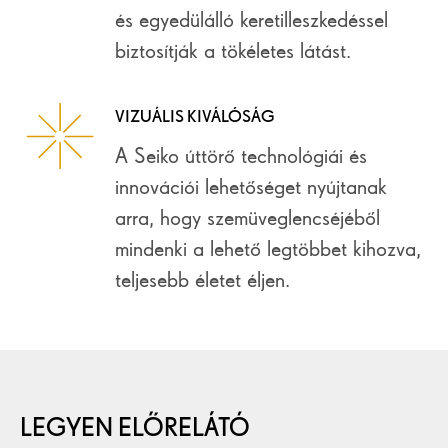
és egyedülálló keretilleszkedéssel
biztosítják a tökéletes látást.
VIZUÁLIS KIVÁLÓSÁG
A Seiko úttörő technológiái és
innovációi lehetőséget nyújtanak
arra, hogy szemüveglencséjéből
mindenki a lehető legtöbbet kihozva,
teljesebb életet éljen.
LEGYEN ELŐRELÁTÓ