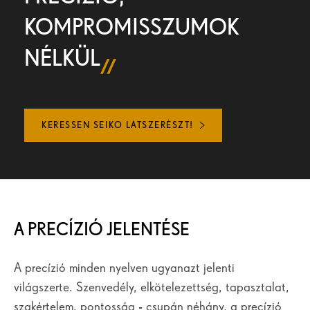
KOMPROMISSZUMOK
NÉLKÜL
KERESSEN SEIKO LÁTSZERÉSZT!
A PRECÍZIÓ JELENTÉSE
A precízió minden nyelven ugyanazt jelenti
világszerte. Szenvedély, elkötelezettség, tapasztalat,
szakértelem, pontosság - csupán néhány, a precízió