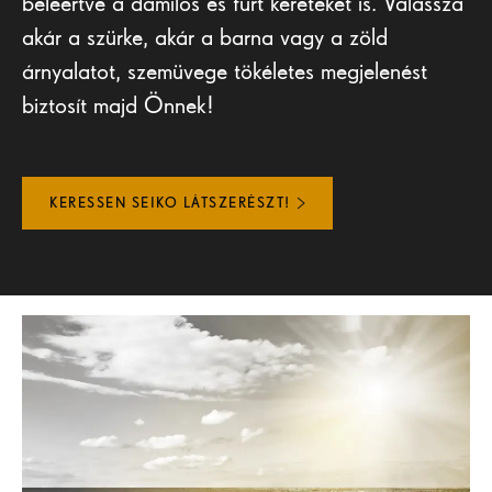
beleértve a damilos és fúrt kereteket is. Válassza
akár a szürke, akár a barna vagy a zöld
árnyalatot, szemüvege tökéletes megjelenést
biztosít majd Önnek!
KERESSEN SEIKO LÁTSZERÉSZT!