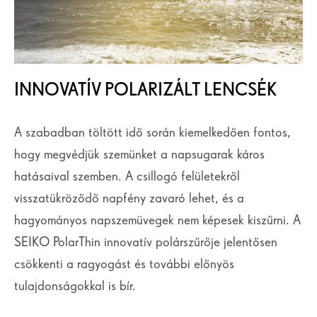
INNOVATÍV POLARIZÁLT LENCSÉK
A szabadban töltött idő során kiemelkedően fontos,
hogy megvédjük szemünket a napsugarak káros
hatásaival szemben. A csillogó felületekről
visszatükröződő napfény zavaró lehet, és a
hagyományos napszemüvegek nem képesek kiszűrni. A
SEIKO PolarThin innovatív polárszűrője jelentősen
csökkenti a ragyogást és további előnyös
tulajdonságokkal is bír.