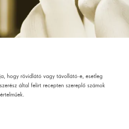
a, hogy rövidlátó vagy távollátó-e, esetleg
zerész által felírt recepten szereplő számok
értelműek.