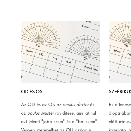
OD ÉS OS
SZFÉRIKU
Az OD és az OS az
oculus dexter
és
Ez a lencse
az
oculus sinister
rövidítése, ami latinul
dioptriába
azt jelenti "jobb szem" és a "bal szem"
előtt mínus
Vényén szerepelhet az OU oszlop is,
közellátó, h