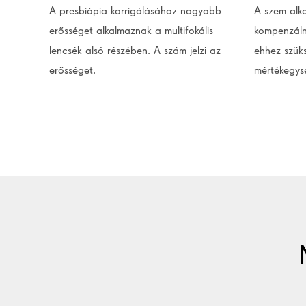
A presbiópia korrigálásához nagyobb
A szem alk
erősséget alkalmaznak a multifokális
kompenzálni
lencsék alsó részében. A szám jelzi az
ehhez szük
erősséget.
mértékegys