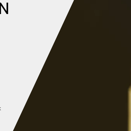
N
i
k