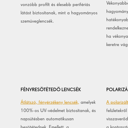
Vékonyabb
vonzóbb profilt és élesebb perifériás
hagyományo
látást biztosítanak, mint a hagyományos
hatékonyab
szemüveglencsék.
rendelkezne
ha vékonya
keretre vág
FÉNYRESÖTÉTEDŐ LENCSÉK
POLARIZÁ
Átlátszó, fényérzékeny lencsék,
amelyek
A polarizál
100%-os UV-védelmet biztosítanak, és
felületekről
napsütésben automatikusan
visszaverődő
besötétednek. Emellett, a
a kontraszt