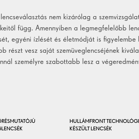
 lencseválasztás nem kizárólag a szemvizsgála
keitől függ. Amennyiben a legmegfelelőbb lenc
ét, egyéni ízlését és életmódját is figyelembe k
bb részt vesz saját szemüveglencséjének kivál
nnál személyre szabottabb lesz a végeredmén
ÖRÉSMUTATÓJÚ
HULLÁMFRONT TECHNOLÓGI
LENCSÉK
KÉSZÜLT LENCSÉK