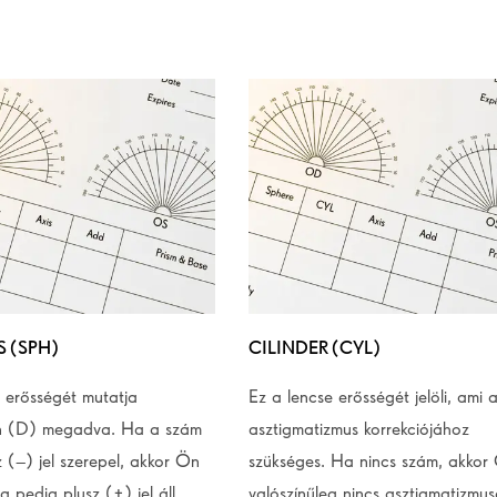
S (SPH)
CILINDER (CYL)
 erősségét mutatja
Ez a lencse erősségét jelöli, ami 
n (D) megadva. Ha a szám
asztigmatizmus korrekciójához
z (–) jel szerepel, akkor Ön
szükséges. Ha nincs szám, akkor
a pedig plusz (+) jel áll,
valószínűleg nincs asztigmatizmus