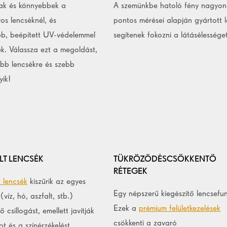
ak és könnyebbek a
A szemünkbe hatoló fény nagyon
s lencséknél, és
pontos mérései alapján gyártott 
b, beépített UV-védelemmel
segítenek fokozni a látásélességet
k. Válassza ezt a megoldást,
bb lencsékre és szebb
yik!
LT LENCSÉK
TÜKRÖZŐDÉSCSÖKKENTŐ
RÉTEGEK
t lencsék
kiszűrik az egyes
Egy népszerű kiegészítő lencsefun
 (víz, hó, aszfalt, stb.)
Ezek a
prémium felületkezelések
 csillogást, emellett javítják
csökkenti a zavaró
ot és a színérzékelést.