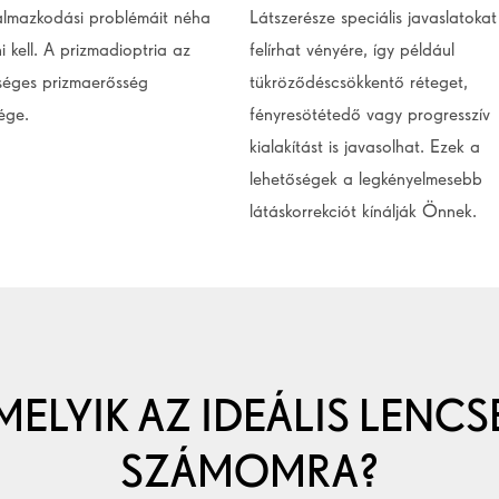
almazkodási problémáit néha
Látszerésze speciális javaslatokat 
 kell. A prizmadioptria az
felírhat vényére, így például
séges prizmaerősség
tükröződéscsökkentő réteget,
ége.
fényresötétedő vagy progresszív
kialakítást is javasolhat. Ezek a
lehetőségek a legkényelmesebb
látáskorrekciót kínálják Önnek.
MELYIK AZ IDEÁLIS LENCS
SZÁMOMRA?