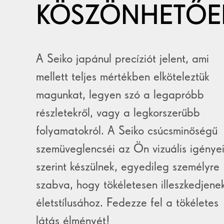
KÖSZÖNHETŐE
A Seiko japánul precíziót jelent, ami
mellett teljes mértékben elköteleztük
magunkat, legyen szó a legapróbb
részletekről, vagy a legkorszerűbb
folyamatokról. A Seiko csúcsminőségű
szemüveglencséi az Ön vizuális igénye
szerint készülnek, egyedileg személyre
szabva, hogy tökéletesen illeszkedjene
életstílusához. Fedezze fel a tökéletes
látás élményét!