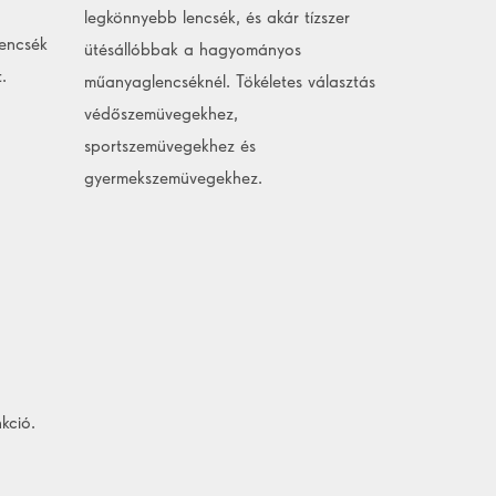
legkönnyebb lencsék, és akár tízszer
lencsék
ütésállóbbak a hagyományos
.
műanyaglencséknél. Tökéletes választás
védőszemüvegekhez,
sportszemüvegekhez és
gyermekszemüvegekhez.
kció.