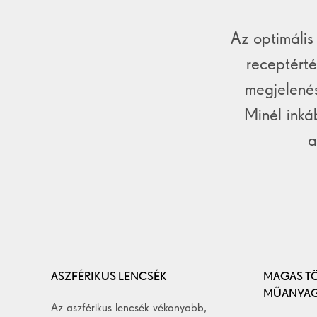
Az optimális
receptérté
megjelenés
Minél inká
a
ASZFÉRIKUS LENCSÉK
MAGAS T
MŰANYAG
Az aszférikus lencsék vékonyabb,