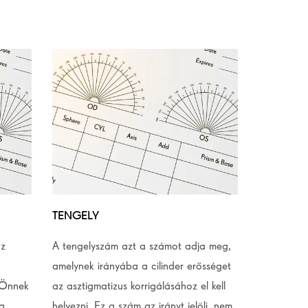
TENGELY
az
A tengelyszám azt a számot adja meg,
amelynek irányába a cilinder erősséget
 Önnek
az asztigmatizus korrigálásához el kell
a.
helyezni. Ez a szám az irányt jelöli, nem