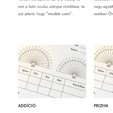
ami a latin
oculus uterque
rövidítése, és
vagy egyált
azt jelenti, hogy "mindkét szem".
esetben Ön
ADDÍCIÓ
PRIZMA