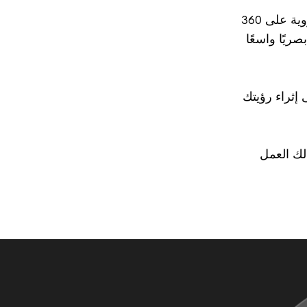
تتمتع سيكو سمارت زوم (SEIKO SmartZoom) بالاستفادة من العدسات اللا كروية على 360
ريًا واسعًا
Balance Zone) من سيكو على إثراء رؤيتك
ا يتيح لك العمل