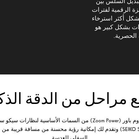
رجات التبديل السلس بين
زة الرقمية لفترات
كل أكثر استرخاء
رات بشكل كبير هو
 الحصرية.
ع مراحل من الدقة الذك
تعد سمة زوم باور (Zoom Power) من السمات الأساسية لنظارات 
(SEIKO SmartZoom) وتقدم لك إمكانية رؤية محسنة من مسافة قريبة م
السفلي للعدسة