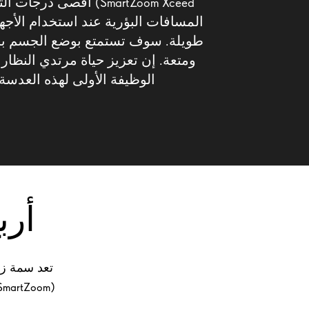
SmartZoom Xceed) أقصى د
المسافات البؤرية عند استخدام الأجه
طويلة. سوف تستمتع بوضع الجسم بش
ومتعة. إن تعزيز حياة مرتدي النظا
الوظيفة الأولى لهذه العدسة
أرب