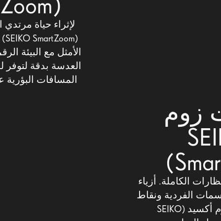
(SEIKO SmartZoom)
لإثراء حياة مرتدي
(m
الأمثل مع البيئة الرق
العدسة بدقة لتوفر ل
المسافات البؤرية عن
 زوم
(SEIKO
Smar
رات الكاملة. أزياء
سمات الفردية ونقاط
التفضيلات. توفر سيكو سمارت زوم أكسيد (SEIKO