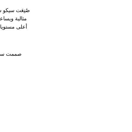
صُنِعَت سيكو 
مثالية ويساع
أعلى مستويات 
صممت سيكو
م