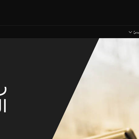
نيّ
رؤ
ا