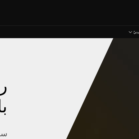
نيّ
ر
با
ساي