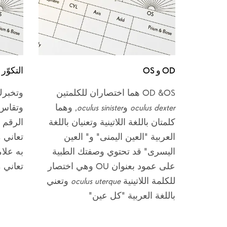
OD و OS
التكوّر (SPH
OD &OS هما اختصاران للكلمتين
وتخبرك
oculus dexter
و
oculus sinister
, وهما
كلمتان باللغة اللاتينية وتعنيان باللغة
الرقم 
العربية "العين اليمنى" و" العين
تعاني 
اليسرى" قد تحتوي وصفتك الطبية
به علام
على عمود بعنوان OU وهي اختصار
تعاني 
للكلمة اللاتينية
oculus uterque
وتعني
باللغة العربية "كل عين"