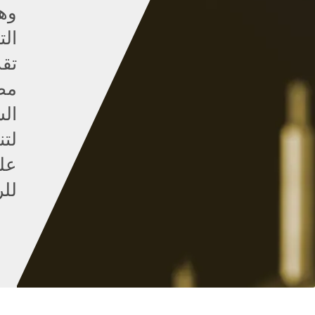
وهذ
الت
تقد
مص
الش
لت
على
للر