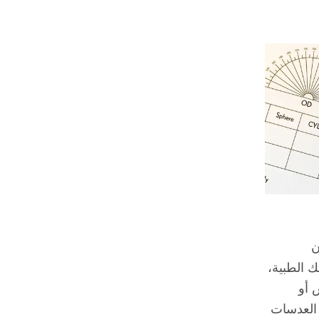
ن
 الطبية،
 أو
 العدسات