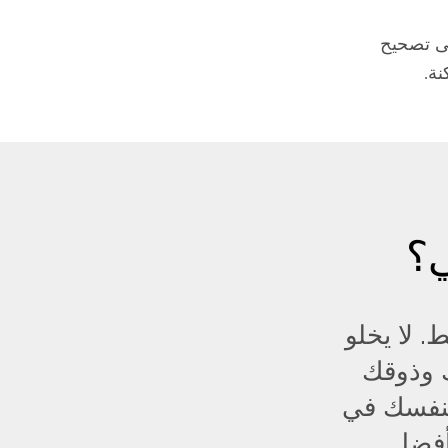
ى تصحيح
ة.
ي؟
. لا يخلو
 وذوقك
بنفسك في
ة أفضل.