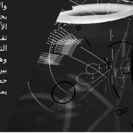
وال
بحي
الأ
تقد
الت
وهو
بين
حص
يمك