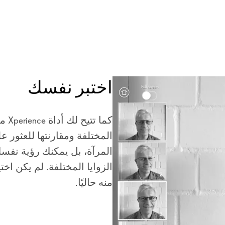
اختبر نفسك
كما 
المختلفة ومقارنتها للعثور عل
المرآة، بل يمكنك رؤية نفس
الزوايا المختلفة. لم يكن اخت
منه حاليًا.