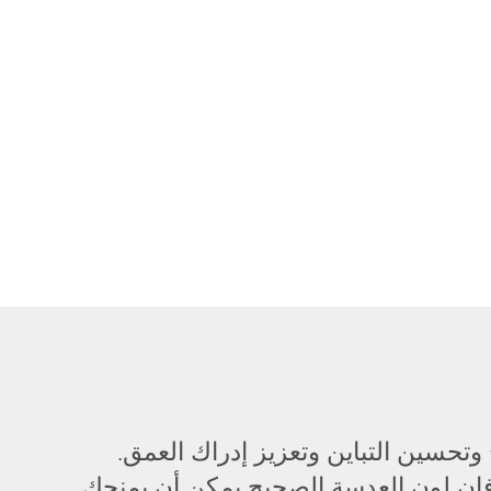
وتحسين التباين وتعزيز إدراك العمق.
، فإن لون العدسة الصحيح يمكن أن يمنحك