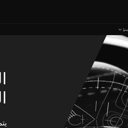
نيّ
ال
ا
يتم