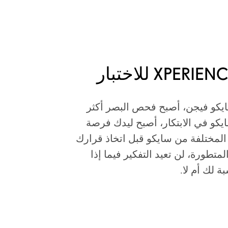
ة Xperience من سايكو فيجن، أصبح فحص البصر أكثر
كو في الابتكار، أصبح ليدك فرصة
المختلفة من سايكو قبل اتخاذ قرارك
لمتطورة، لن تعيد التفكير فيما إذا
 لك أم لا.