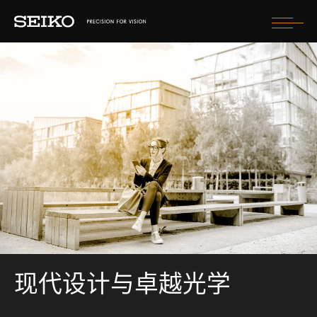
Togg
navi
视力健康
镜片
走进精工
时尚美学
查找眼镜商
選擇國家
现代设计与卓越光学