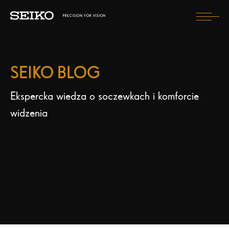
Togg
navi
W TROSCE O OCZY
SEIKO BLOG
SOCZEWKI
CZEGO DOŚWIADCZĘ?
Ekspercka wiedza o soczewkach i komforcie
widzenia
JAK BĘDĘ WYGLĄDAĆ?
BLOG
ZNAJDŹ SPECJALISTĘ SEIKO
WYBIERZ KRAJ