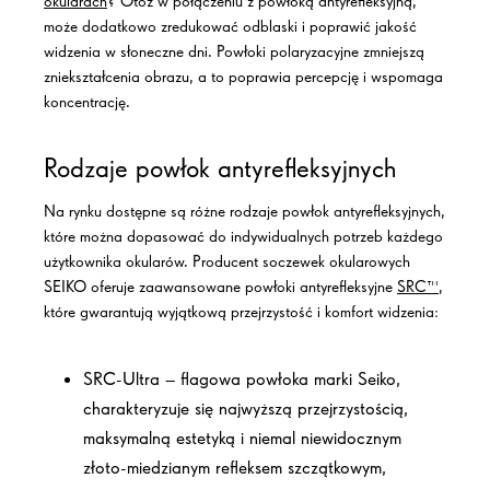
okularach
?
Otóż
w połączeniu z
powłoką antyrefleksyjną
,
może dodatkowo zredukować odblaski i poprawić jakość
widzenia w słoneczne dni. Powłoki polaryzacyjne zmniejszą
zniekształcenia obrazu, a to poprawia percepcję i wspomaga
koncentrację.
Rodzaje
powłok antyrefleksyjnych
Na rynku dostępne są różne rodzaje
powłok antyrefleksyjnych
,
które można dopasować do indywidualnych potrzeb każdego
użytkownika okularów. Producent soczewek okularowych
SEIKO oferuje zaawansowane
powłoki antyrefleksyjne
SRC™
,
które gwarantują wyjątkową przejrzystość i komfort widzenia:
SRC-Ultra – flagowa powłoka marki Seiko,
charakteryzuje się najwyższą przejrzystością,
maksymalną estetyką i niemal niewidocznym
złoto-miedzianym refleksem szczątkowym,