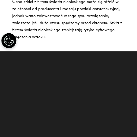
Cena szkieł
z filtrem światła niebieskiego
może się różnić w
zależności od producenta i rodzaju powłoki antyrefleksyjnej,
jednak warto zainwestować w tego typu rozwiązanie,
zwłaszcza jeśli dużo czasu spędzamy przed ekranem.
Szkła z
filtrem światła niebieskiego
zmniejszają ryzyko cyfrowego
zmęczenia wzroku.
Dlaczego warto mieć
okulary z
powłoką antyrefleksyjną
?
Okulary z powłoką antyrefleksyjną
to inwestycja, która
przynosi wymierne korzyści w postaci poprawy komfortu
widzenia, redukcji zmęczenia oczu oraz ochrony wzroku przed
szkodliwym światłem. Odpowiednio dobrane
szkła z
antyrefleksem
mogą znacząco poprawić jakość życia,
zwłaszcza w przypadku osób narażonych na długotrwałe
obciążenie wzroku.
Powłoka antyrefleksyjna
to również
estetyczne rozwiązanie, które sprawia, że okulary prezentują
się bardziej elegancko i subtelnie.