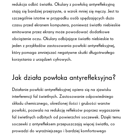
redukcja odbić światła. Okulary z
powłoką antyrefleksyjną
stają się bardziej przejrzyste, a wzrok mniej się męczy. Jest to
szczególnie istotne w przypadku osób spędzających dużo
czasu przed ekranem komputera, ponieważ
światło niebieskie
emitowane przez ekrany może powodować dodatkowe
obciążenie oczu. Okulary odbijające
światło niebieskie
to
jeden z przykładów zastosowania
powłoki antyrefleksyjnej
,
który pomaga zmniejszać negatywne skutki długotrwałego
korzystania z urządzeń cyfrowych.
Jak działa powłoka antyrefleksyjna?
Działanie
powłoki antyrefleksyjnej
opiera się na zjawisku
interferencji fal świetlnych. Zastosowanie odpowiedniego
składu chemicznego, określonej ilości i grubości warstw
powłoki, pozwala na redukcję refleksów poprzez wygaszanie
fal świetlnych odbitych od powierzchni soczewek. Dzięki temu
soczewki z antyrefleksem
przepuszczają więcej światła, co
prowadzi do wyraźniejszego i bardziej komfortowego