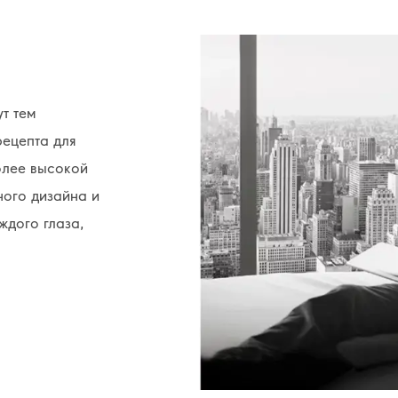
т тем
рецепта для
олее высокой
ного дизайна и
ждого глаза,