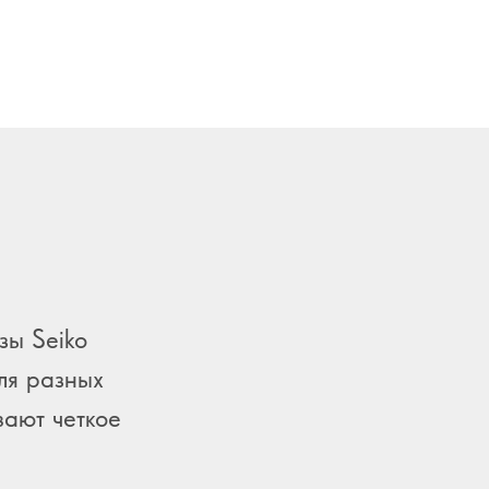
зы Seiko
ля разных
вают четкое