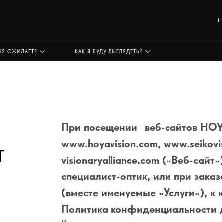
Н
НЯ ОЖИДАЕТ?
КАК Я БУДУ ВЫГЛЯДЕТЬ?
При посещении
веб-сайтов HOY
www.hoyavision.com
,
www.seikovi
Т
visionaryalliance.com
(«Веб-сайт»
специалист-оптик, или при зака
(вместе именуемые «Услуги»), к
Политика конфиденциальности