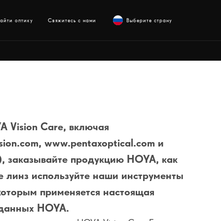
айти оптику
Свяжитесь с нами
Выберите страну
A Vision Care, включая
sion.com
,
www.pentaxoptical.com
и
), заказывайте продукцию HOYA, как
зе линз используйте наши инструменты
 которым применяется настоящая
 данных HOYA.