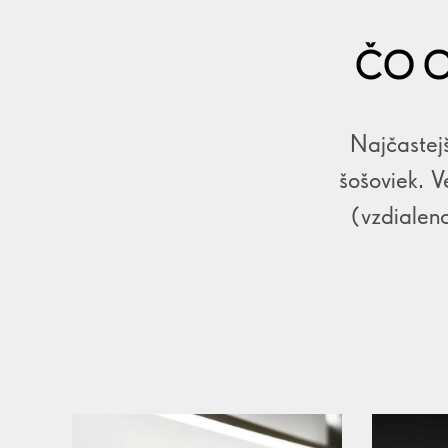
ČO O
Najčastejš
šošoviek. V
(vzdialeno