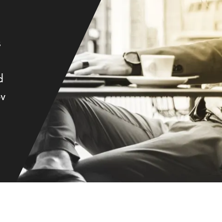
s
d
ov