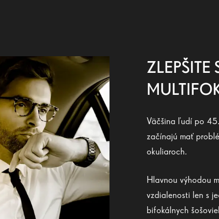
ZLEPŠITE
MULTIFO
Väčšina ľudí po 45. 
začínajú mať probl
okuliaroch.
Hlavnou výhodou mul
vzdialenosti len s 
bifokálnych šošovie