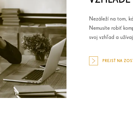
Nezáleží na tom, kd
Nemusíte robiť komp
svoj vzhľad a užívaj
PREJSŤ NA ZOS