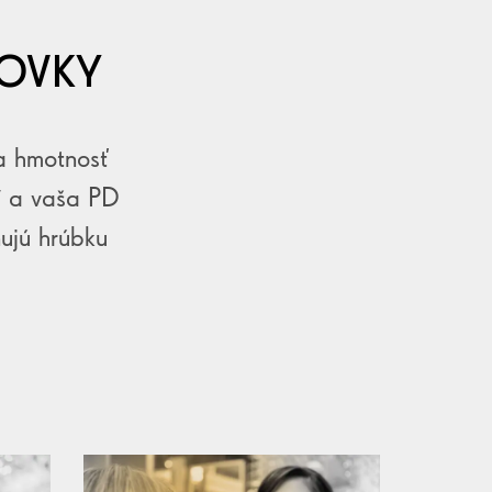
ŠOVKY
 a hmotnosť
ií a vaša PD
ňujú hrúbku