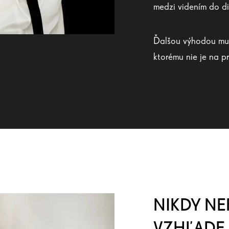
medzi videním do di
Ďalšou výhodou mult
ktorému nie je na pr
NIKDY N
VZHĽADE