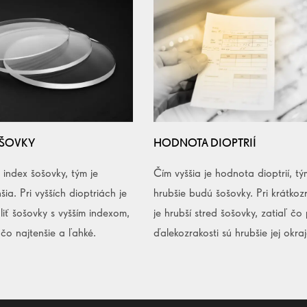
OŠOVKY
HODNOTA DIOPTRIÍ
e index šošovky, tým je
Čím vyššia je hodnota dioptrií, tý
šia. Pri vyšších dioptriách je
hrubšie budú šošovky. Pri krátkozr
iť šošovky s vyšším indexom,
je hrubší stred šošovky, zatiaľ čo 
 čo najtenšie a ľahké.
ďalekozrakosti sú hrubšie jej okraj