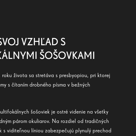
 SVOJ VZHĽAD S
KÁLNYMI ŠOŠOVKAMI
roku života sa stretáva s presbyopiou, pri ktorej
émy s čítaním drobného písma v bežných
tifokálnych šošoviek je ostré videnie na všetky
jedným párom okuliarov. Na rozdiel od tradičných
k s viditeľnou líniou zabezpečujú plynulý prechod