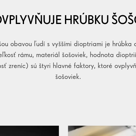
VPLYVŇUJE HRÚBKU ŠO
ou obavou ľudí s vyššími dioptriami je hrúbka
eľkosť rámu, materiál šošoviek, hodnota dioptr
sť zreníc) sú štyri hlavné faktory, ktoré ovplyv
šošoviek.