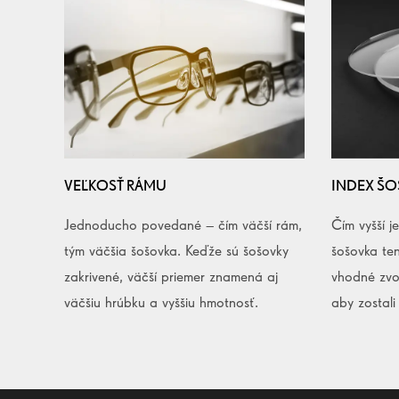
VEĽKOSŤ RÁMU
INDEX Š
Jednoducho povedané – čím väčší rám,
Čím vyšší j
tým väčšia šošovka. Keďže sú šošovky
šošovka ten
zakrivené, väčší priemer znamená aj
vhodné zvol
väčšiu hrúbku a vyššiu hmotnosť.
aby zostali