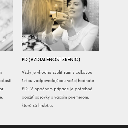
PD (VZDIALENOSŤ ZRENÍC)
m
Vždy je vhodné zvoliť rám s celkovou
akosti
šírkou zodpovedajúcou vašej hodnote
pri
PD. V opačnom prípade je potrebné
e.
použiť šošovky s väčším priemerom,
ktoré sú hrubšie.