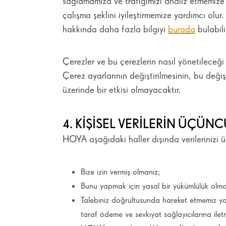
sağlamamıza ve trafiğimizi analiz etmemize 
çalışma şeklini iyileştirmemize yardımcı olur
hakkında daha fazla bilgiyi
burada
bulabili
Çerezler ve bu çerezlerin nasıl yönetileceğ
Çerez ayarlarının değiştirilmesinin, bu deği
üzerinde bir etkisi olmaya
4. KIŞISEL VERILERIN ÜÇÜN
HOYA aşağıdaki haller dışında verilerinizi 
Bize izin vermiş olmanız;
Bunu yapmak için yasal bir yükümlülük olma
Talebiniz doğrultusunda hareket etmemiz ya
taraf ödeme ve sevkıyat sağlayıcılarına ilet