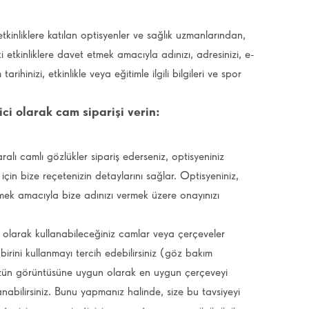
inliklere katılan optisyenler ve sağlık uzmanlarından,
ki etkinliklere davet etmek amacıyla adınızı, adresinizi, e-
ihinizi, etkinlikle veya eğitimle ilgili bilgileri ve spor
ci olarak cam siparişi verin:
alı camlı gözlükler sipariş ederseniz, optisyeniniz
 için bize reçetenizin detaylarını sağlar. Optisyeniniz,
etmek amacıyla bize adınızı vermek üzere onayınızı
 olarak kullanabileceğiniz camlar veya çerçeveler
irini kullanmayı tercih edebilirsiniz (göz bakım
nüzün görüntüsüne uygun olarak en uygun çerçeveyi
nabilirsiniz. Bunu yapmanız halinde, size bu tavsiyeyi