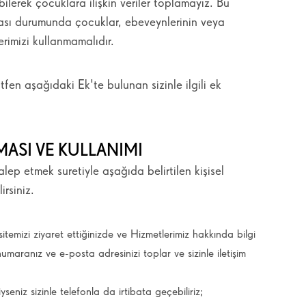
ilerek çocuklara ilişkin veriler toplamayız. Bu
sı durumunda çocuklar, ebeveynlerinin veya
rimizi kullanmamalıdır.
tfen aşağıdaki Ek'te bulunan sizinle ilgili ek
NMASI VE KULLANIMI
alep etmek suretiyle aşağıda belirtilen kişisel
irsiniz.
itemizi ziyaret ettiğinizde ve Hizmetlerimiz hakkında bilgi
numaranız ve e-posta adresinizi toplar ve sizinle iletişim
yseniz sizinle telefonla da irtibata geçebiliriz;