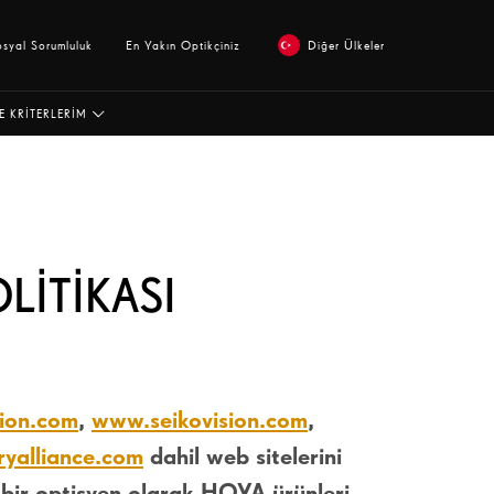
osyal Sorumluluk
En Yakın Optikçiniz
Diğer Ülkeler
E KRITERLERIM
OLITIKASI
ion.com
,
www.seikovision.com
,
ryalliance.com
dahil web sitelerini
, bir optisyen olarak HOYA ürünleri