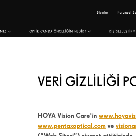
Bloglar
Kurumsal S
IMIZ
OPTIK CAMDA ÖNCELIĞIM NEDIR?
KIŞISELLEŞTIRM
VERI GIZLILIĞI P
HOYA Vision Care'in
www.hoyavis
www.pentaxoptical.com
ve
visiona
(“Web Sitesi”) ziyaret ettiğinizde