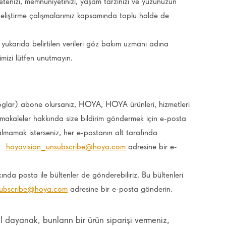
reçetenizi, memnuniyetinizi, yaşam tarzınızı ve yüzünüzün
 geliştirme çalışmalarımız kapsamında toplu halde de
 yukarıda belirtilen verileri göz bakım uzmanı adına
imizi lütfen unutmayın.
oglar) abone olursanız, HOYA, HOYA ürünleri, hizmetleri
i makaleler hakkında size bildirim göndermek için e-posta
m almamak isterseniz, her e-postanın alt tarafında
da
hoyavision_unsubscribe@hoya.com
adresine bir e-
ında posta ile bültenler de gönderebiliriz. Bu bültenleri
subscribe@hoya.com
adresine bir e-posta gönderin.
sal dayanak, bunların bir ürün siparişi vermeniz,