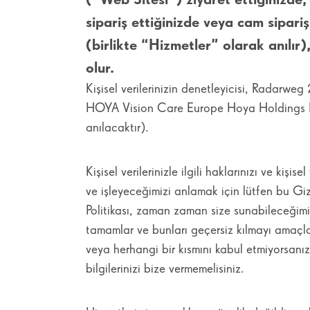
sipariş ettiğinizde veya cam sipari
(birlikte “Hizmetler” olarak anılır)
olur.
Kişisel verilerinizin denetleyicisi, Radar
HOYA Vision Care Europe Hoya Holdings N
anılacaktır).
Kişisel verilerinizle ilgili haklarınızı ve kişi
ve işleyeceğimizi anlamak için lütfen bu Gizli
Politikası, zaman zaman size sunabileceğimiz gi
tamamlar ve bunları geçersiz kılmayı amaçla
veya herhangi bir kısmını kabul etmiyorsanız
bilgilerinizi bize vermemelisiniz.