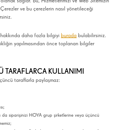
olanak sağlar. Bu, Hizmetlerimizi ve Web Sitemizin
. Çerezler ve bu çerezlerin nasıl yönetileceği
rsiniz.
i hakkında daha fazla bilgiyi
burada
bulabilirsiniz.
şikliğin yapılmasından önce toplanan bilgiler
caktır.
CÜ TARAFLARCA KULLANIMI
üçüncü taraflarla paylaşmaz:
sı;
 da siparişinizi HOYA grup şirketlerine veya üçüncü
memiz;