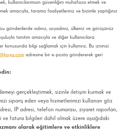
mek, kullanıcılarımızın güvenliğini muhafaza etmek ve
mek amacıyla, tarama faaliyetleriniz ve bizimle yaptığınız
 bu gönderilerde adınız, soyadınız, ülkeniz ve görüşünüz
 koşuluyla tanıtım amacıyla ve diğer kullanıcılara
ler konusunda bilgi sağlamak için kullanırız. Bu izninizi
be@hoya.com
adresine bir e-posta göndererek geri
edin:
demeyi gerçekleştirmek, sizinle iletişim kurmak ve
izi sipariş eden veya hizmetlerimizi kullanan göz
esi, IP adresi, telefon numarası, ziyaret raporları,
şi ve fatura bilgileri dahil olmak üzere aşağıdaki
zmanı olarak eğitimlere ve etkinliklere