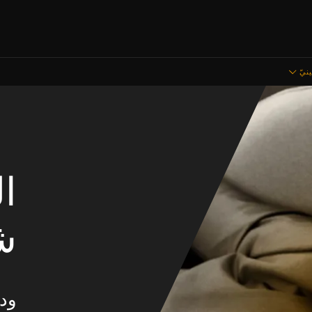
نيّ
ا
ش
ودا