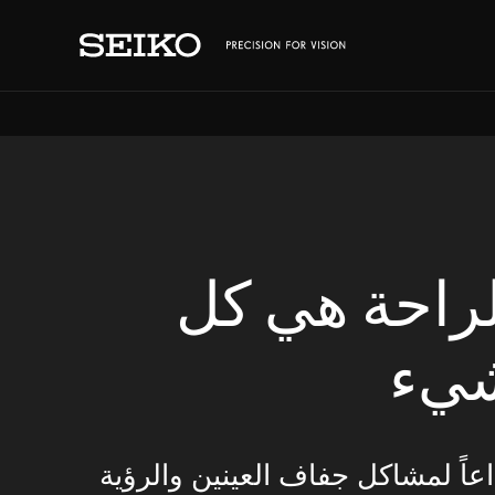
لراحة هي كل
يء
عاً لمشاكل جفاف العينين والرؤية