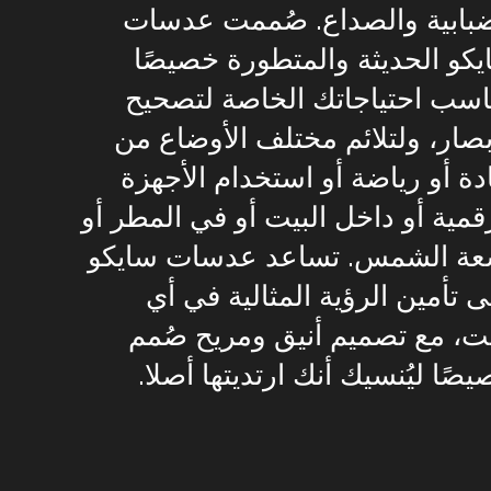
ضبابية والصداع. صُممت عدسات
كو الحديثة والمتطورة خصيصًا
اسب احتياجاتك الخاصة لتصحيح
بصار، ولتلائم مختلف الأوضاع من
دة أو رياضة أو استخدام الأجهزة
قمية أو داخل البيت أو في المطر أو
عة الشمس. تساعد عدسات سايكو
 تأمين الرؤية المثالية في أي
ت، مع تصميم أنيق ومريح صُمم
صًا ليُنسيك أنك ارتديتها أصلا.