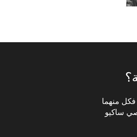
ة؟
فكل منهما
اصي ساكيو