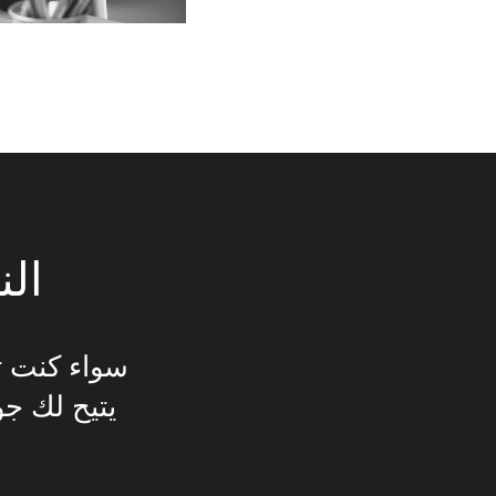
الن
سواء كنت ت
يتيح لك جو