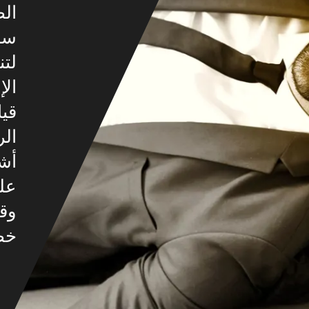
ال
ساي
لتن
الإ
قيا
الر
أش
على
وق
خصي