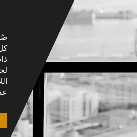
صُ
كل
ذا
لجم
الل
عدس