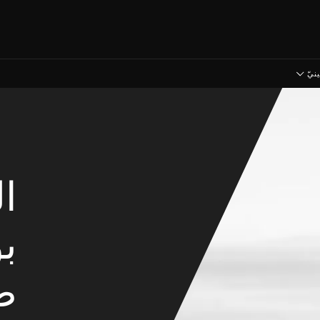
نيّ
ا
ب
ط