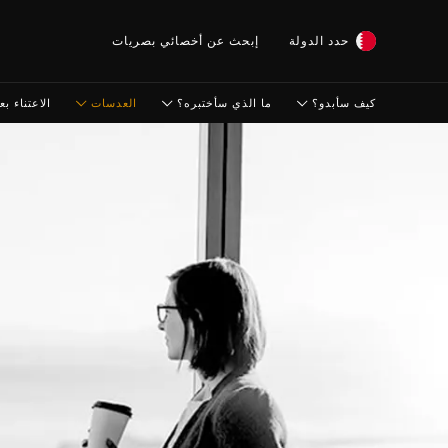
حدد الدولة
إبحث عن أخصائي بصريات
كيف سأبدو؟
ما الذي سأختبره؟
العدسات
الاعتناء بعي