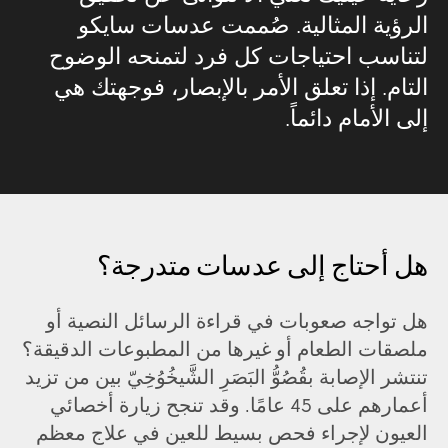
الرؤية المثالية. صُممت عدسات سايكو
لتناسب احتياجات كل فرد لتمنحه الوضوح
التام. إذا تعلق الأمر بالإبصار، فوجهتك هي
إلى الأمام دائماً.
هل أحتاج إلى عدسات متدرجة؟
هل تواجه صعوبات في قراءة الرسائل النصية أو
ملصقات الطعام أو غيرها من المطبوعات الدقيقة؟
تنتشر الإصابة بقُصُوُّ البَصَرِ الشَّيخُوُخِيّ بين من تزيد
أعمارهم على 45 عامًا. وقد تنجح زيارة أخصائي
العيون لإجراء فحص بسيط للعين في علاج معظم