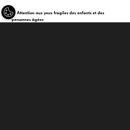
8- Attention aux yeux fragiles des enfants et des
personnes âgées
Les précautions face au soleil s’adressent à tous et à tout
âge, pour protéger un capital visuel qui est si précieux. Avant
12 ans, le cristallin de l’enfant n’étant pas apte à filtrer les
UV néfastes, le port de lunettes est impératif pour les bébés
et les petits, pour lesquels il faut choisir des lunettes
adaptées, confortables et jolies pour qu’il ait envie de les
garder. Une bonne habitude à prendre jeune. Les personnes
âgées et souffrant de pathologies oculaires doivent aussi être
bien équipées pour limiter les effets néfastes des rayons
solaires sur leur rétine.
SANTÉ VISUELLE
MES LUNETTES