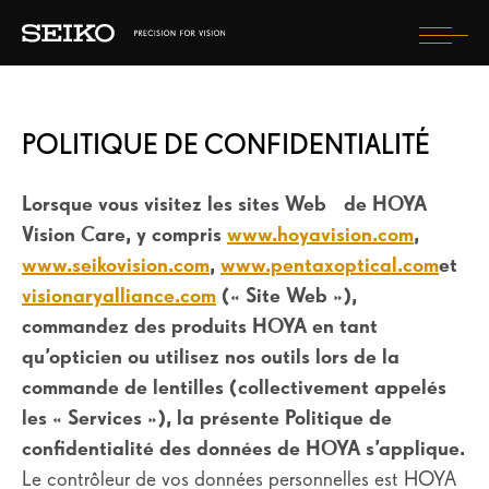
Togg
navi
COMPRENDRE MA VUE
POLITIQUE DE CONFIDENTIALITÉ
MES VERRES SEIKO
MON OPTICIEN SEIKO VISION SPECIALIST
Lorsque vous visitez les sites Web
de HOYA
Vision Care, y compris
www.hoyavision.com
,
LA MARQUE SEIKO
www.seikovision.com
,
www.pentaxoptical.com
et
LES CONSEILS SEIKO
visionaryalliance.com
(« Site Web »),
commandez des produits HOYA en tant
qu’opticien ou utilisez nos outils lors de la
SEIKO BLOG
commande de lentilles (collectivement appelés
les « Services »), la présente Politique de
TROUVER UN OPTICIEN
confidentialité des données de HOYA s’applique.
ENREGISTREZ VOTRE ACHAT
Le contrôleur de vos données personnelles est HOYA