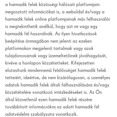
a harmadik felek közösségi hálózati platformjain
megosztott információkat is, a weboldal és/vagy a
harmadik felek online platformjainak más felhasználói
is megtekinthetik anélkül, hogy azt mi vagy egy
harmadik fél használnák. Az ilyen hivatkozások
beépítése önmagában nem jelenti az ezeken
platformokon megjelenő tartalmak vagy azok
tulajdonosainak vagy üzemeltetőinek jóváhagyását,
kivéve a honlapon közzétetteket. Kifejezetten
elutasítunk mindennemű felelősséget harmadik felek
tetteiért, ideértve, de nem kizárólagosan, a személyes
adatok harmadik felek általi felhasználására és/vagy
közzétételére vonatkozó intézkedéseket is. Az Ön
által közvetlenül ezen harmadik felek részére
továbbított információkra az adott harmadik fél
adatvédelmi szabályzata vonatkozik.