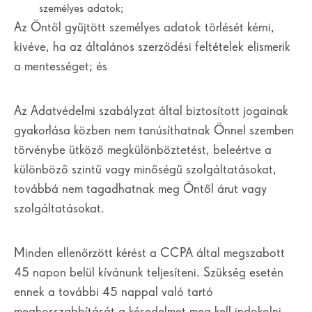
személyes adatok;
Az Öntől gyűjtött személyes adatok törlését kérni,
kivéve, ha az általános szerződési feltételek elismerik
a mentességet; és
Az Adatvédelmi szabályzat által biztosított jogainak
gyakorlása közben nem tanúsíthatnak Önnel szemben
törvénybe ütköző megkülönböztetést, beleértve a
különböző szintű vagy minőségű szolgáltatásokat,
továbbá nem tagadhatnak meg Öntől árut vagy
szolgáltatásokat.
Minden ellenőrzött kérést a CCPA által megszabott
45 napon belül kívánunk teljesíteni. Szükség esetén
ennek a további 45 nappal való tartó
meghosszabbítását a késedelmet meg kell indokolni.