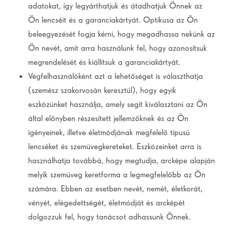
adatokat, így legyárthatjuk és átadhatjuk Önnek az
Ön lencséit és a garanciakártyát. Optikusa az Ön
beleegyezését fogja kérni, hogy megadhassa nekünk az
Ön nevét, amit arra használunk fel, hogy azonosítsuk
megrendelését és kiállítsuk a garanciakártyát.
Végfelhasználóként azt a lehetőséget is választhatja
(szemész szakorvosán keresztül), hogy egyik
eszközünket használja, amely segít kiválasztani az Ön
által előnyben részesített jellemzőknek és az Ön
igényeinek, illetve életmódjának megfelelő típusú
lencséket és szemüvegkereteket. Eszközeinket arra is
használhatja továbbá, hogy megtudja, arcképe alapján
melyik szemüveg keretforma a legmegfelelőbb az Ön
számára. Ebben az esetben nevét, nemét, életkorát,
vényét, elégedettségét, életmódját és arcképét
dolgozzuk fel, hogy tanácsot adhassunk Önnek.