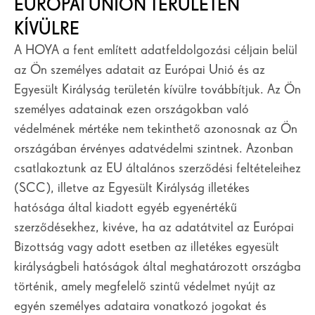
EURÓPAI UNIÓN TERÜLETÉN
KÍVÜLRE
A HOYA a fent említett adatfeldolgozási céljain belül
az Ön személyes adatait az Európai Unió és az
Egyesült Királyság területén kívülre továbbítjuk. Az Ön
személyes adatainak ezen országokban való
védelmének mértéke nem tekinthető azonosnak az Ön
országában érvényes adatvédelmi szintnek. Azonban
csatlakoztunk az EU általános szerződési feltételeihez
(SCC), illetve az Egyesült Királyság illetékes
hatósága által kiadott egyéb egyenértékű
szerződésekhez, kivéve, ha az adatátvitel az Európai
Bizottság vagy adott esetben az illetékes egyesült
királyságbeli hatóságok által meghatározott országba
történik, amely megfelelő szintű védelmet nyújt az
egyén személyes adataira vonatkozó jogokat és