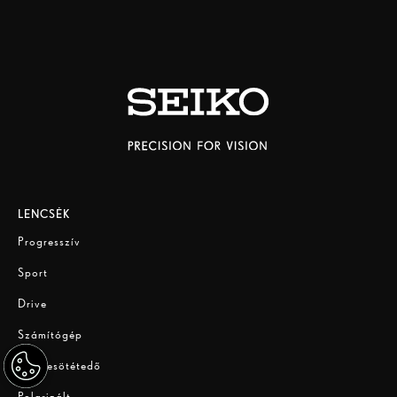
LENCSÉK
Progresszív
Sport
Drive
Számítógép
Fényresötétedő
Polarizált