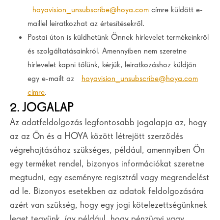
hoyavision_unsubscribe@hoya.com
címre küldött e-
maillel leiratkozhat az értesítésekről.
Postai úton is küldhetünk Önnek hírlevelet termékeinkről
és szolgáltatásainkról. Amennyiben nem szeretne
hírlevelet kapni tőlünk, kérjük, leiratkozáshoz küldjön
egy e-mailt az
hoyavision_unsubscribe@hoya.com
címre
.
2. JOGALAP
Az adatfeldolgozás legfontosabb jogalapja az, hogy
az az Ön és a HOYA között létrejött szerződés
végrehajtásához szükséges, például, amennyiben Ön
egy terméket rendel, bizonyos információkat szeretne
megtudni, egy eseményre regisztrál vagy megrendelést
ad le. Bizonyos esetekben az adatok feldolgozására
azért van szükség, hogy egy jogi kötelezettségünknek
leget tegyünk, így például, hogy pénzügyi vagy