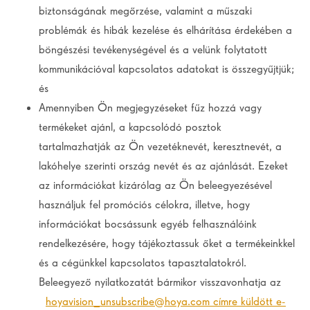
biztonságának megőrzése, valamint a műszaki
problémák és hibák kezelése és elhárítása érdekében a
böngészési tevékenységével és a velünk folytatott
kommunikációval kapcsolatos adatokat is összegyűjtjük;
és
Amennyiben Ön megjegyzéseket fűz hozzá vagy
termékeket ajánl, a kapcsolódó posztok
tartalmazhatják az Ön vezetéknevét, keresztnevét, a
lakóhelye szerinti ország nevét és az ajánlását. Ezeket
az információkat kizárólag az Ön beleegyezésével
használjuk fel promóciós célokra, illetve, hogy
információkat bocsássunk egyéb felhasználóink
rendelkezésére, hogy tájékoztassuk őket a termékeinkkel
és a cégünkkel kapcsolatos tapasztalatokról.
Beleegyező nyilatkozatát bármikor visszavonhatja az
hoyavision_unsubscribe@hoya.com címre küldött e-