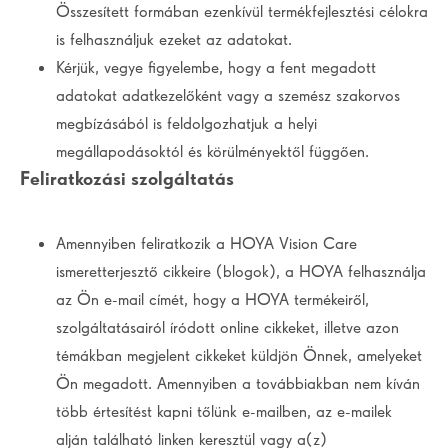
Összesített formában ezenkívül termékfejlesztési célokra
is felhasználjuk ezeket az adatokat.
Kérjük, vegye figyelembe, hogy a fent megadott
adatokat adatkezelőként vagy a szemész szakorvos
megbízásából is feldolgozhatjuk a helyi
megállapodásoktól és körülményektől függően.
Feliratkozási szolgáltatás
Amennyiben feliratkozik a HOYA Vision Care
ismeretterjesztő cikkeire (blogok), a HOYA felhasználja
az Ön e-mail címét, hogy a HOYA termékeiről,
szolgáltatásairól íródott online cikkeket, illetve azon
témákban megjelent cikkeket küldjön Önnek, amelyeket
Ön megadott. Amennyiben a továbbiakban nem kíván
több értesítést kapni tőlünk e-mailben, az e-mailek
alján található linken keresztül vagy a(z)