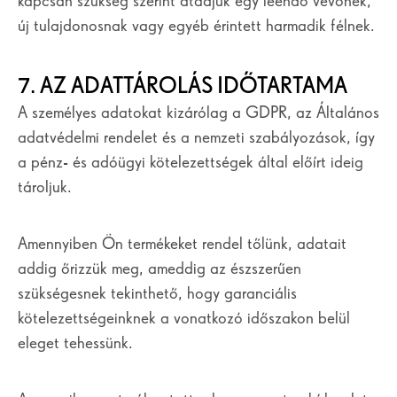
kapcsán szükség szerint átadjuk egy leendő vevőnek,
új tulajdonosnak vagy egyéb érintett harmadik félnek.
7. AZ ADATTÁROLÁS IDŐTARTAMA
A személyes adatokat kizárólag a GDPR, az Általános
adatvédelmi rendelet és a nemzeti szabályozások, így
a pénz- és adóügyi kötelezettségek által előírt ideig
tároljuk.
Amennyiben Ön termékeket rendel tőlünk, adatait
addig őrizzük meg, ameddig az észszerűen
szükségesnek tekinthető, hogy garanciális
kötelezettségeinknek a vonatkozó időszakon belül
eleget tehessünk.