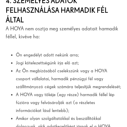
4. SZEMÉLYES ADATOK
FELHASZNÁLÁSA HARMADIK FÉL
ÁLTAL
A HOYA nem osztja meg személyes adatait harmadik
féllel, kivéve ha:
Ön engedélyt adott nekünk arra;
Jogi kötelezettségünk írja elő azt;
Az Ön megbízásából cselekszünk vagy a HOYA
csoport vállalatai, harmadik pénzügyi fél vagy
szállítmányozó cégek számára teljesítjük megrendelését;
A HOYA vagy tőkéje (egy része) harmadik féllel lép
fúzióra vagy felvásárolják azt (a részletes
információkat lásd lentebb);
Amikor olyan szolgáltatókkal és beszállítókkal
dolgozunk, akik adatkezelőként járnak el a HOYA