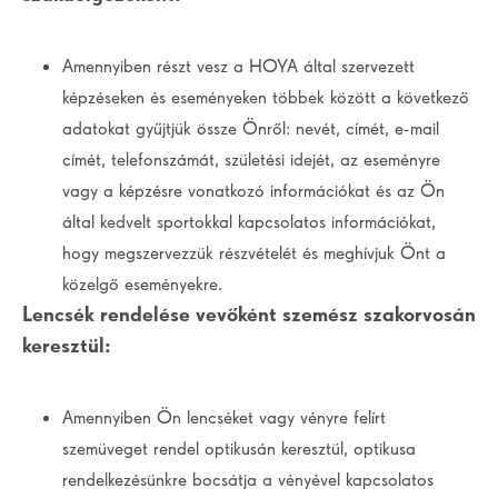
Amennyiben részt vesz a HOYA által szervezett
képzéseken és eseményeken többek között a következő
adatokat gyűjtjük össze Önről: nevét, címét, e-mail
címét, telefonszámát, születési idejét, az eseményre
vagy a képzésre vonatkozó információkat és az Ön
által kedvelt sportokkal kapcsolatos információkat,
hogy megszervezzük részvételét és meghívjuk Önt a
közelgő eseményekre.
Lencsék rendelése vevőként szemész szakorvosán
keresztül:
Amennyiben Ön lencséket vagy vényre felírt
szemüveget rendel optikusán keresztül, optikusa
rendelkezésünkre bocsátja a vényével kapcsolatos