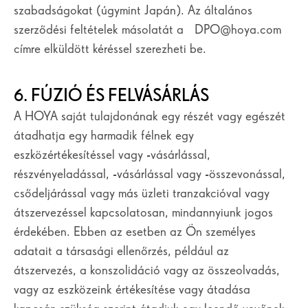
szabadságokat (úgymint Japán). Az általános
szerződési feltételek másolatát a DPO@hoya.com
címre elküldött kéréssel szerezheti be.
6. FÚZIÓ ÉS FELVÁSÁRLÁS
A HOYA saját tulajdonának egy részét vagy egészét
átadhatja egy harmadik félnek egy
eszközértékesítéssel vagy -vásárlással,
részvényeladással, -vásárlással vagy -összevonással,
csődeljárással vagy más üzleti tranzakcióval vagy
átszervezéssel kapcsolatosan, mindannyiunk jogos
érdekében. Ebben az esetben az Ön személyes
adatait a társasági ellenőrzés, például az
átszervezés, a konszolidáció vagy az összeolvadás,
vagy az eszközeink értékesítése vagy átadása