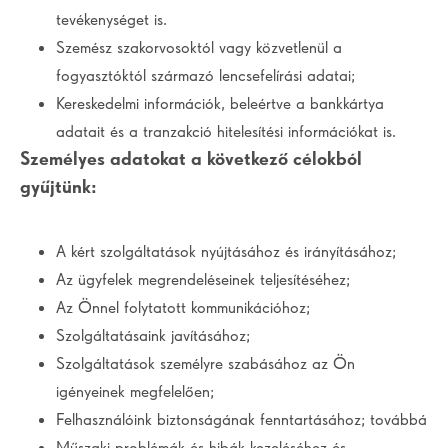
tevékenységet is.
Szemész szakorvosoktól vagy közvetlenül a
fogyasztóktól származó lencsefelírási adatai;
Kereskedelmi információk, beleértve a bankkártya
adatait és a tranzakció hitelesítési információkat is.
Személyes adatokat a következő
célokból
gyűjtünk
:
A kért szolgáltatások nyújtásához és irányításához;
Az ügyfelek megrendeléseinek teljesítéséhez;
Az Önnel folytatott kommunikációhoz;
Szolgáltatásaink javításához;
Szolgáltatások személyre szabásához az Ön
igényeinek megfelelően;
Felhasználóink biztonságának fenntartásához; továbbá
Műszaki problémák és hibák kezeléséhez és