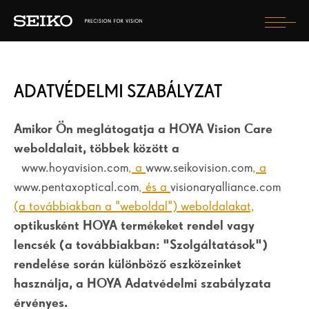
Togg
navi
TÖRŐDÖM A LÁTÁSOMMAL
ADATVÉDELMI SZABÁLYZAT
LENCSÉK
MIRE SZÁMÍTHATOK?
Amikor Ön meglátogatja a
HOYA
Vision
Care
weboldalait, többek között a
HOGYAN VÁLTOZIK A MEGJELENÉSEM?
www.hoyavision.com
, a
www.seikovision.com
, a
www.pentaxoptical.com
, és a
visionaryalliance.com
(a továbbiakban a "weboldal") weboldalakat,
KERESSEN LÁTSZERÉSZT!
optikusként
HOYA
termékeket rendel vagy
ORSZÁG KIVÁLASZTÁSA
lencsék (a továbbiakban: "Szolgáltatások")
rendelése során különböző eszközeinket
használja, a
HOYA
Adatvédelmi szabályzata
érvényes.