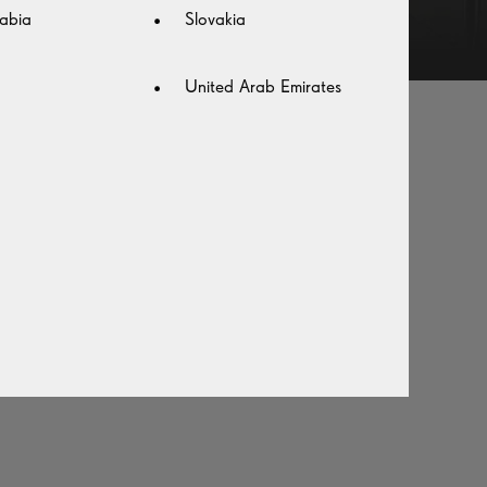
abia
Slovakia
United Arab Emirates
한 시야에
껴져 약간의
 후의 적응