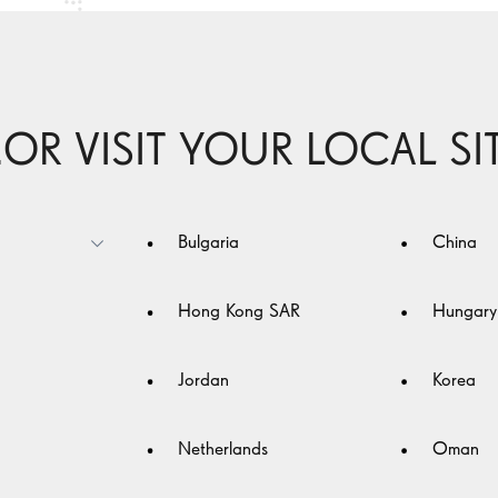
느낄
적을
..OR VISIT YOUR LOCAL SI
Bulgaria
China
법을
 수
Hong Kong SAR
Hungary
티의
Jordan
Korea
Netherlands
Oman