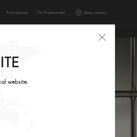
Find optician
For Professionals
Select country
ITE
cal website.