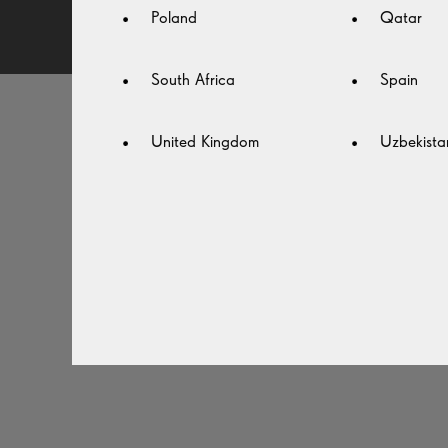
Poland
Qatar
South Africa
Spain
United Kingdom
Uzbekista
새로 맞
당황할 수
불편함이 