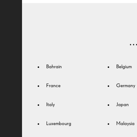
SEIKO는 사람들이 더 잘 보고 
수 있게 돕는다는 단 하나의 목
가지고 렌즈와 안경 분야에서
.
전통의 완벽한 정확성을
선보입니다. 최적의 정확성을
Bahrain
Belgium
유지할 수 있도록 안경 관리 방
알면 눈을 보호하고 건강도 챙길
France
Germany
있습니다. 비교할 수 없는 퀄리
Italy
Japan
SEIKO의 렌즈를 착용하면 더욱
자신감을 느낄 수 있습니다.
Luxembourg
Malaysia